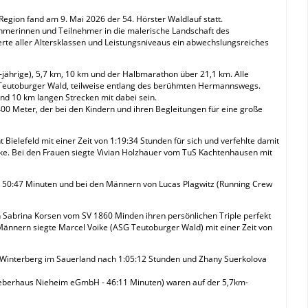
 Region fand am 9. Mai 2026 der 54. Hörster Waldlauf statt.
nehmerinnen und Teilnehmer in die malerische Landschaft des
erte aller Altersklassen und Leistungsniveaus ein abwechslungsreiches
jährige), 5,7 km, 10 km und der Halbmarathon über 21,1 km. Alle
 Teutoburger Wald, teilweise entlang des berühmten Hermannswegs.
und 10 km langen Strecken mit dabei sein.
00 Meter, der bei den Kindern und ihren Begleitungen für eine große
ielefeld mit einer Zeit von 1:19:34 Stunden für sich und verfehlte damit
ke. Bei den Frauen siegte Vivian Holzhauer vom TuS Kachtenhausen mit
n 50:47 Minuten und bei den Männern von Lucas Plagwitz (Running Crew
n Sabrina Korsen vom SV 1860 Minden ihren persönlichen Triple perfekt
 Männern siegte Marcel Voike (ASG Teutoburger Wald) mit einer Zeit von
 Winterberg im Sauerland nach 1:05:12 Stunden und Zhany Suerkolova
Weberhaus Nieheim eGmbH - 46:11 Minuten) waren auf der 5,7km-