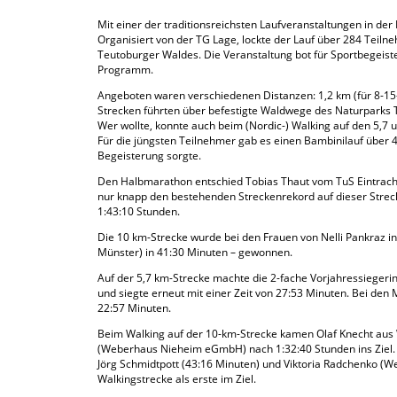
Mit einer der traditionsreichsten Laufveranstaltungen in der
Organisiert von der TG Lage, lockte der Lauf über 284 Teil
Teutoburger Waldes. Die Veranstaltung bot für Sportbegeist
Programm.
Angeboten waren verschiedenen Distanzen: 1,2 km (für 8-15-
Strecken führten über befestigte Waldwege des Naturparks
Wer wollte, konnte auch beim (Nordic-) Walking auf den 5,7 
Für die jüngsten Teilnehmer gab es einen Bambinilauf über 4
Begeisterung sorgte.
Den Halbmarathon entschied Tobias Thaut vom TuS Eintracht B
nur knapp den bestehenden Streckenrekord auf dieser Strec
1:43:10 Stunden.
Die 10 km-Strecke wurde bei den Frauen von Nelli Pankraz i
Münster) in 41:30 Minuten – gewonnen.
Auf der 5,7 km-Strecke machte die 2-fache Vorjahressiegeri
und siegte erneut mit einer Zeit von 27:53 Minuten. Bei den
22:57 Minuten.
Beim Walking auf der 10-km-Strecke kamen Olaf Knecht aus
(Weberhaus Nieheim eGmbH) nach 1:32:40 Stunden ins Ziel.
Jörg Schmidtpott (43:16 Minuten) und Viktoria Radchenko (
Walkingstrecke als erste im Ziel.