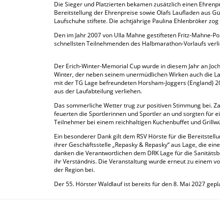
Die Sieger und Platzierten bekamen zusätzlich einen Ehrenpr
Bereitstellung der Ehrenpreise sowie Olafs Laufladen aus Gü
Laufschuhe stiftete. Die achtjährige Paulina Ehlenbröker 
Den im Jahr 2007 von Ulla Mahne gestifteten Fritz-Mahne-Pok
schnellsten Teilnehmenden des Halbmarathon-Vorlaufs verlie
Der Erich-Winter-Memorial Cup wurde in diesem Jahr an Joch
Winter, der neben seinem unermüdlichen Wirken auch die La
mit der TG Lage befreundeten Horsham-Joggers (England) 2024
aus der Laufabteilung verliehen.
Das sommerliche Wetter trug zur positiven Stimmung bei. Za
feuerten die Sportlerinnen und Sportler an und sorgten für
Teilnehmer bei einem reichhaltigen Kuchenbuffet und Grillw
Ein besonderer Dank gilt dem RSV Hörste für die Bereitstel
ihrer Geschäftsstelle „Repasky & Repasky“ aus Lage, die ein
danken die Verantwortlichen dem DRK Lage für die Sanitäts
ihr Verständnis. Die Veranstaltung wurde erneut zu einem vol
der Region bei.
Der 55. Hörster Waldlauf ist bereits für den 8. Mai 2027 gepl