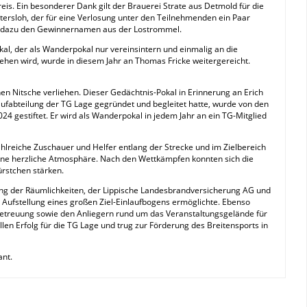
eis. Ein besonderer Dank gilt der Brauerei Strate aus Detmold für die
tersloh, der für eine Verlosung unter den Teilnehmenden ein Paar
zog dazu den Gewinnernamen aus der Lostrommel.
al, der als Wanderpokal nur vereinsintern und einmalig an die
hen wird, wurde in diesem Jahr an Thomas Fricke weitergereicht.
en Nitsche verliehen. Dieser Gedächtnis-Pokal in Erinnerung an Erich
ufabteilung der TG Lage gegründet und begleitet hatte, wurde von den
 gestiftet. Er wird als Wanderpokal in jedem Jahr an ein TG-Mitglied
hlreiche Zuschauer und Helfer entlang der Strecke und im Zielbereich
 eine herzliche Atmosphäre. Nach den Wettkämpfen konnten sich die
ürstchen stärken.
lung der Räumlichkeiten, der Lippische Landesbrandversicherung AG und
e Aufstellung eines großen Ziel-Einlaufbogens ermöglichte. Ebenso
betreuung sowie den Anliegern rund um das Veranstaltungsgelände für
len Erfolg für die TG Lage und trug zur Förderung des Breitensports in
ant.