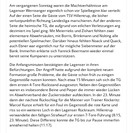
Am vergangenen Sonntag waren die Machtverhältnisse am
Lagenser Werreanger eigentlich schon vor Spielbeginn klar verteilt:
Auf der einen Seite die Gäste vom TSV Hillentrup, die bisher
verlustpunktfrei Richtung Landesliga marschieren. Auf der anderen
Seite die heimische TG, die aufgrund von etlichen Verletzungen arg
dezimiert ins Spiel ging. Mit Meierrieks und Zishart fehlten zwei
elementare Abwehrsäulen, mit Borris, Brinkmann und Nolting alle
potentiellen Spielmacher. Darüber hinaus fehlten Noack und Quack,
auch Ebner war eigentlich nur für mögliche Siebenmeter auf der
Bank. Immerhin erklärte sich Yannick Beermann wieder einmal
bereit seine Kumpanen zu unterstützen.
Die Anfangsminuten bestätigten die Lagenser in ihren
Befürchtungen. Der Angriff hatte aufgrund der komplett neuen
Formation große Probleme, die die Gäste schon früh zu einigen
Gegenstöße nutzen konnten. Nach etwa 15 Minuten sah sich die TG
dem ersten 4-Tore-Rückstand ausgesetzt. Neben den Gegenstößen
waren es insbesondere Beine und Pieper die immer wieder Lücken
im Abwehrverband der Zuckerstädter aufdeckten. In der 23. Minute
dann der nächste Rückschlag für die Männer von Trainer Köckeritz:
Marcel Kunze erhielt für ein Foul im Gegenstoß die rote Karte und
riss so ein weiteres Loch in den Lagenser Rückraum. Hillentrup
verwandelte den fälligen Strafwurf zur ersten 7-Tore-Führung (8:15,
23. Minute). Diese Differenz konnte die TG bis zur Pause immerhin
annähernd halten (11:17).