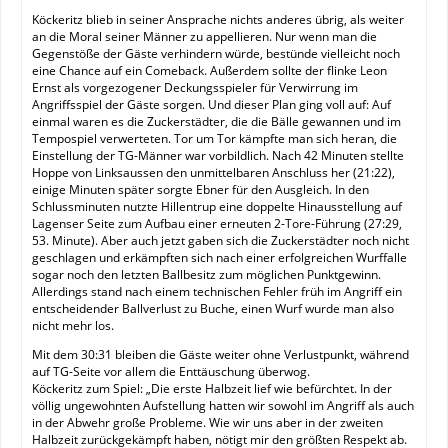
Köckeritz blieb in seiner Ansprache nichts anderes übrig, als weiter
an die Moral seiner Männer zu appellieren. Nur wenn man die
Gegenstöße der Gäste verhindern würde, bestünde vielleicht noch
eine Chance auf ein Comeback. Außerdem sollte der flinke Leon
Ernst als vorgezogener Deckungsspieler für Verwirrung im
Angriffsspiel der Gäste sorgen. Und dieser Plan ging voll auf: Auf
einmal waren es die Zuckerstädter, die die Bälle gewannen und im
Tempospiel verwerteten. Tor um Tor kämpfte man sich heran, die
Einstellung der TG-Männer war vorbildlich. Nach 42 Minuten stellte
Hoppe von Linksaussen den unmittelbaren Anschluss her (21:22),
einige Minuten später sorgte Ebner für den Ausgleich. In den
Schlussminuten nutzte Hillentrup eine doppelte Hinausstellung auf
Lagenser Seite zum Aufbau einer erneuten 2-Tore-Führung (27:29,
53. Minute). Aber auch jetzt gaben sich die Zuckerstädter noch nicht
geschlagen und erkämpften sich nach einer erfolgreichen Wurffalle
sogar noch den letzten Ballbesitz zum möglichen Punktgewinn.
Allerdings stand nach einem technischen Fehler früh im Angriff ein
entscheidender Ballverlust zu Buche, einen Wurf wurde man also
nicht mehr los.
Mit dem 30:31 bleiben die Gäste weiter ohne Verlustpunkt, während
auf TG-Seite vor allem die Enttäuschung überwog.
Köckeritz zum Spiel: „Die erste Halbzeit lief wie befürchtet. In der
völlig ungewohnten Aufstellung hatten wir sowohl im Angriff als auch
in der Abwehr große Probleme. Wie wir uns aber in der zweiten
Halbzeit zurückgekämpft haben, nötigt mir den größten Respekt ab.