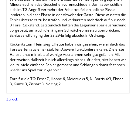
Minuten schien das Geschehen vorentschieden. Dann aber schlich
sich im TG-Angriff vermehrt der Fehlerteufel ein, etliche Pässe
landeten in dieser Phase in der Abwehr der Gäste. Diese wussten die
Fehler ihrerseits zu bestrafen und verkürzten mehrfach auf nur noch
3 Tore Rückstand. Letztendlich hatten die Lagenser aber ausreichend
vorgebaut, um auch die längere Schwächephase zu überbrücken.
Schlussendlich ging der 33:29-Erfolg absolut in Ordnung.
Köckeritz zum Heimsieg: „Heute haben wir gesehen, wie einfach das
Torewerfen aus einer stabilen Abwehr funktionieren kann. Die erste
Halbzeit hat mir bis auf wenige Ausnahmen sehr gut gefallen. Mit
der zweiten Halbzeit bin ich allerdings nicht zufrieden, hier haben wir
viel zu viele einfache Fehler gemacht und Schlangen damit fast noch
wieder ins Spiel zurückgeholt.“
Tore für die TG: Ernst 7, Hoppe 6, Meierrieks 5, N. Borris 4/3, Ebner
3, Kunze 3, Zishart 3, Nolting 2.
Zurück