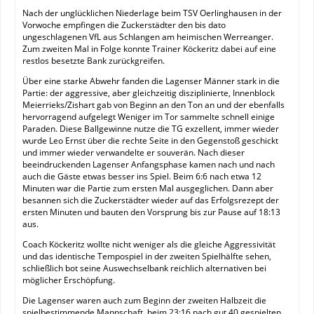
Nach der unglücklichen Niederlage beim TSV Oerlinghausen in der
Vorwoche empfingen die Zuckerstädter den bis dato
ungeschlagenen VfL aus Schlangen am heimischen Werreanger.
Zum zweiten Mal in Folge konnte Trainer Köckeritz dabei auf eine
restlos besetzte Bank zurückgreifen.
Über eine starke Abwehr fanden die Lagenser Männer stark in die
Partie: der aggressive, aber gleichzeitig disziplinierte, Innenblock
Meierrieks/Zishart gab von Beginn an den Ton an und der ebenfalls
hervorragend aufgelegt Weniger im Tor sammelte schnell einige
Paraden. Diese Ballgewinne nutze die TG exzellent, immer wieder
wurde Leo Ernst über die rechte Seite in den Gegenstoß geschickt
und immer wieder verwandelte er souverän. Nach dieser
beeindruckenden Lagenser Anfangsphase kamen nach und nach
auch die Gäste etwas besser ins Spiel. Beim 6:6 nach etwa 12
Minuten war die Partie zum ersten Mal ausgeglichen. Dann aber
besannen sich die Zuckerstädter wieder auf das Erfolgsrezept der
ersten Minuten und bauten den Vorsprung bis zur Pause auf 18:13
aus.
Coach Köckeritz wollte nicht weniger als die gleiche Aggressivität
und das identische Tempospiel in der zweiten Spielhälfte sehen,
schließlich bot seine Auswechselbank reichlich alternativen bei
möglicher Erschöpfung.
Die Lagenser waren auch zum Beginn der zweiten Halbzeit die
spielbestimmende Mannschaft, beim 23:16 nach gut 40 gespielten