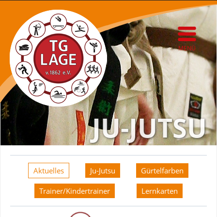
MENÜ
JU-JUTSU
Aktuelles
Ju-Jutsu
Gürtelfarben
Trainer/Kindertrainer
Lernkarten
Aktuelles