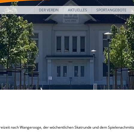
DER VEREIN
AKTUELLES
SPORTANGEBOTE
freizeit nach Wangerooge, der wöchentlichen Skatrunde und dem Spielenachmitt