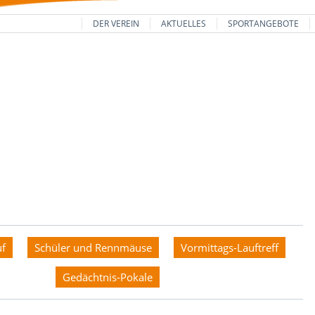
DER VEREIN
AKTUELLES
SPORTANGEBOTE
uf
Schüler und Rennmäuse
Vormittags-Lauftreff
Gedächtnis-Pokale