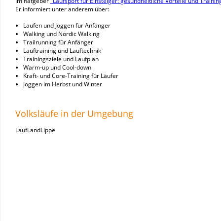
Im Ratgeber
"Laufsport für Einsteiger: gesundheitliche Vorteile und Trainin
Er informiert unter anderem über:
Laufen und Joggen für Anfänger
Walking und Nordic Walking
Trailrunning für Anfänger
Lauftraining und Lauftechnik
Trainingsziele und Laufplan
Warm-up und Cool-down
Kraft- und Core-Training für Läufer
Joggen im Herbst und Winter
Volksläufe in der Umgebung
LaufLandLippe