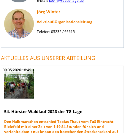
E-Mail:
kevin@reese-lage.de
Jörg Winter
Volkslauf-Organisationsleitung
Telefon: 05232 / 66615
AKTUELLES AUS UNSERER ABTEILUNG
09.05.2026 18:49
54. Hörster Waldlauf 2026 der TG Lage
Den Halbmarathon entschied Tobias Thaut vom TuS Eintracht
Bielefeld mit einer Zeit von 1:19:34 Stunden für sich und
verfehlte damit nur knapp den bestehenden Streckenrekord auf