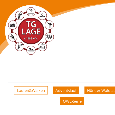
Navigation
überspringen
Laufen&Walken
Adventslauf
Hörster Waldla
OWL-Serie
Laufen&Walken