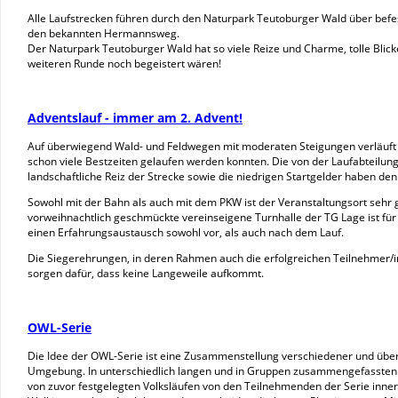
Alle Laufstrecken führen durch den Naturpark Teutoburger Wald über befe
den bekannten Hermannsweg.
Der Naturpark Teutoburger Wald hat so viele Reize und Charme, tolle Blicke
weiteren Runde noch begeistert wären!
Adventslauf - immer am 2. Advent!
Auf überwiegend Wald- und Feldwegen mit moderaten Steigungen verläuft d
schon viele Bestzeiten gelaufen werden konnten. Die von der Laufabteilung
landschaftliche Reiz der Strecke sowie die niedrigen Startgelder haben den
Sowohl mit der Bahn als auch mit dem PKW ist der Veranstaltungsort sehr g
vorweihnachtlich geschmückte vereinseigene Turnhalle der TG Lage ist für 
einen Erfahrungsaustausch sowohl vor, als auch nach dem Lauf.
Die Siegerehrungen, in deren Rahmen auch die erfolgreichen Teilnehmer/i
sorgen dafür, dass keine Langeweile aufkommt.
OWL-Serie
Die Idee der OWL-Serie ist eine Zusammenstellung verschiedener und über 
Umgebung. In unterschiedlich langen und in Gruppen zusammengefassten 
von zuvor festgelegten Volksläufen von den Teilnehmenden der Serie innerh